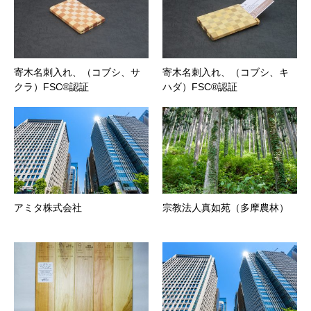
寄木名刺入れ、（コブシ、サ
寄木名刺入れ、（コブシ、キ
クラ）FSC®認証
ハダ）FSC®認証
アミタ株式会社
宗教法人真如苑（多摩農林）