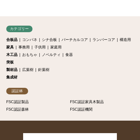
カテゴリー
合板品
コンパネ
シナ合板
バーチカルコア
ランバーコア
構造用
家具
事務用
子供用
家庭用
木工品
おもちゃ
ノベルティ
食器
突板
製材品
広葉樹
針葉樹
集成材
認証林
FSC認証製品
FSC認証家具木製品
FSC認証森林
FSC認証機関