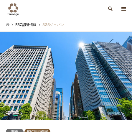
検索
FSC認証情報
SGSジャパン
関東
FSC認証機関