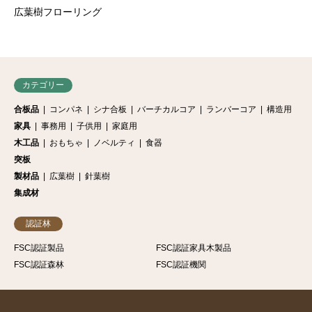
広葉樹フローリング
カテゴリー
合板品
コンパネ
シナ合板
バーチカルコア
ランバーコア
構造用
家具
事務用
子供用
家庭用
木工品
おもちゃ
ノベルティ
食器
突板
製材品
広葉樹
針葉樹
集成材
認証林
FSC認証製品
FSC認証家具木製品
FSC認証森林
FSC認証機関